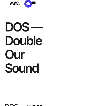
DOS —
Double
Our
Sound